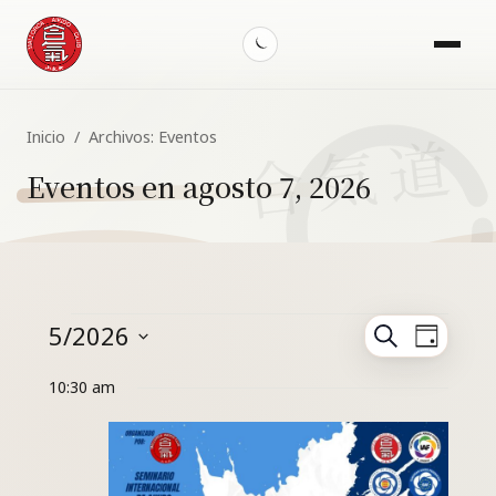
Menu
Toggle
dark
mode
Inicio
/
Archivos:
Eventos
Eventos en agosto 7, 2026
Eventos
Navegación
5/2026
Buscar
Nave
Día
de
en
Selecciona
de
búsqueda
10:30 am
mayo
vistas
la
y
de
fecha.
30,
vistas
Even
2026
de