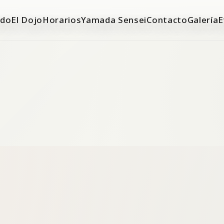
ido
El Dojo
Horarios
Yamada Sensei
Contacto
Galería
E