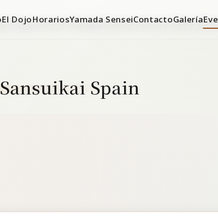
o
El Dojo
Horarios
Yamada Sensei
Contacto
Galería
Eve
 Sansuikai Spain