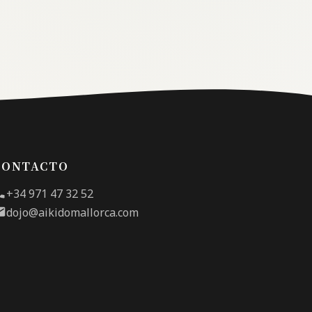
CONTACTO
+34 971 47 32 52
dojo@aikidomallorca.com