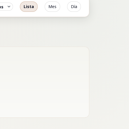
Lista
Mes
Día
Navegación
de
vistas
de
Evento