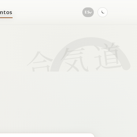
ntos
ES
Toggle
dark
mode