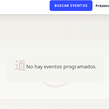
BUSCAR EVENTOS
Filtrar
eventos
por
fecha
No hay eventos programados.